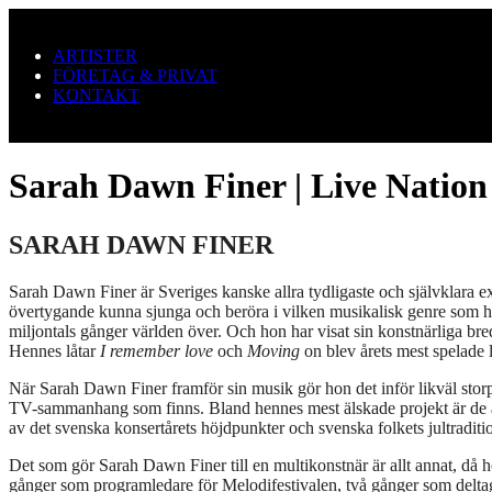
Hoppa till huvudinnehållet
ARTISTER
FÖRETAG & PRIVAT
KONTAKT
Sarah Dawn Finer | Live Nation
SARAH DAWN FINER
Sarah Dawn Finer är Sveriges kanske allra tydligaste och självklara e
övertygande kunna sjunga och beröra i vilken musikalisk genre som hel
miljontals gånger världen över. Och hon har visat sin konstnärliga b
Hennes låtar
I remember love
och
Moving
on blev årets mest spelade 
När Sarah Dawn Finer framför sin musik gör hon det inför likväl storpu
TV-sammanhang som finns. Bland hennes mest älskade projekt är de 
av det svenska konsertårets höjdpunkter och svenska folkets jultraditi
Det som gör Sarah Dawn Finer till en multikonstnär är allt annat, då ho
gånger som programledare för Melodifestivalen, två gånger som deltag