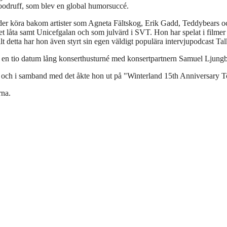
odruff, som blev en global humorsuccé.
der köra bakom artister som Agneta Fältskog, Erik Gadd, Teddybears och
t låta samt Unicefgalan och som julvärd i SVT. Hon har spelat i film
llt detta har hon även styrt sin egen väldigt populära intervjupodca
på en tio datum lång konserthusturné med konsertpartnern Samuel Ljun
och i samband med det åkte hon ut på "Winterland 15th Anniversary To
rna.