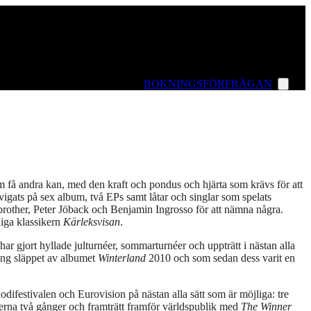
BOKNINGSFÖRFRÅGAN
om få andra kan, med den kraft och pondus och hjärta som krävs för att
igats på sex album, två EPs samt låtar och singlar som spelats
brother, Peter Jöback och Benjamin Ingrosso för att nämna några.
liga klassikern
Kärleksvisan
.
r gjort hyllade julturnéer, sommarturnéer och uppträtt i nästan alla
ing släppet av albumet
Winterland
2010 och som sedan dess varit en
odifestivalen och Eurovision på nästan alla sätt som är möjliga: tre
terna två gånger och framträtt framför världspublik med
The Winner