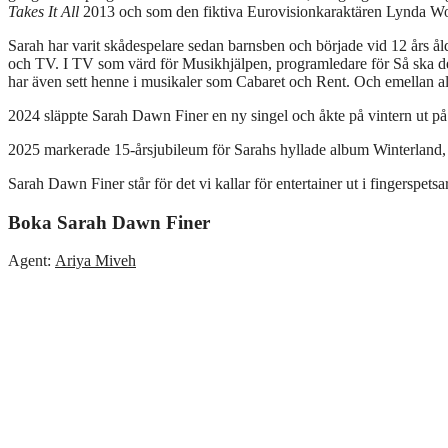
Takes It All
2013 och som den fiktiva Eurovisionkaraktären Lynda Wo
Sarah har varit skådespelare sedan barnsben och började vid 12 års ål
och TV. I TV som värd för Musikhjälpen, programledare för Så ska de
har även sett henne i musikaler som Cabaret och Rent. Och emellan a
2024 släppte Sarah Dawn Finer en ny singel och åkte på vintern ut 
2025 markerade 15-årsjubileum för Sarahs hyllade album Winterland, 
Sarah Dawn Finer står för det vi kallar för entertainer ut i fingerspetsa
Boka Sarah Dawn Finer
Agent:
Ariya Miveh