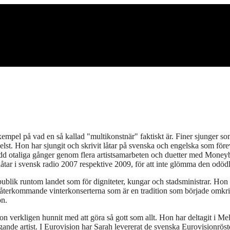
xempel på vad en så kallad "multikonstnär" faktiskt är. Finer sjunger s
st. Hon har sjungit och skrivit låtar på svenska och engelska som förev
redd otaliga gånger genom flera artistsamarbeten och duetter med Money
låtar i svensk radio 2007 respektive 2009, för att inte glömma den odöd
blik runtom landet som för digniteter, kungar och stadsministrar. Hon ha
återkommande vinterkonserterna som är en tradition som började omkr
on.
n verkligen hunnit med att göra så gott som allt. Hon har deltagit i Mel
ande artist. I Eurovision har Sarah levererat de svenska Eurovisionrös