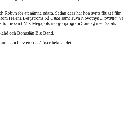
 Robyn för att nämna några. Sedan dess har hon synts flitigt i film
er som Helena Bergströms
Så Olika
samt Tuva Novotnys
Diorama
. Vi
st Talk to me samt Mix Megapols morgonprogram Söndag med Sarah.
gblahd och Bohuslän Big Band.
ur" som blev en succé över hela landet.